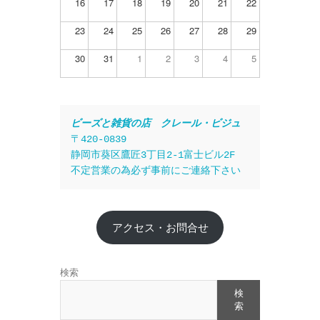
16
17
18
19
20
21
22
23
24
25
26
27
28
29
30
31
1
2
3
4
5
ビーズと雑貨の店　クレール・ビジュ
〒420-0839
静岡市葵区鷹匠3丁目2-1富士ビル2F
不定営業の為必ず事前にご連絡下さい
アクセス・お問合せ
検索
検
索