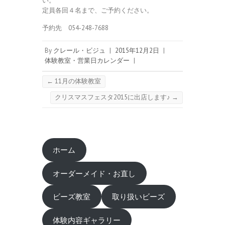
い。
定員各回４名まで、ご予約ください。
予約先 054-248-7688
By
クレール・ビジュ
|
2015年12月2日
|
体験教室・営業日カレンダー
|
←
11月の体験教室
クリスマスフェスタ2015に出店します♪
→
ホーム
オーダーメイド・お直し
ビーズ教室
取り扱いビーズ
体験内容ギャラリー