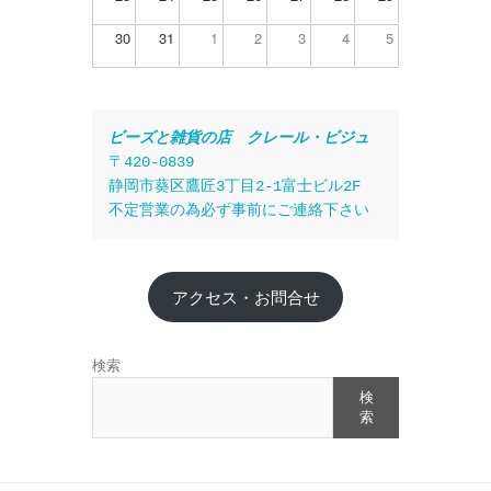
30
31
1
2
3
4
5
ビーズと雑貨の店　クレール・ビジュ
〒420-0839
静岡市葵区鷹匠3丁目2-1富士ビル2F
不定営業の為必ず事前にご連絡下さい
アクセス・お問合せ
検索
検
索