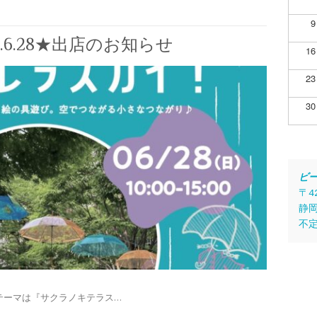
9
.6.28★出店のお知らせ
16
23
30
ビ
〒4
静岡
不
す。 テーマは『サクラノキテラス…