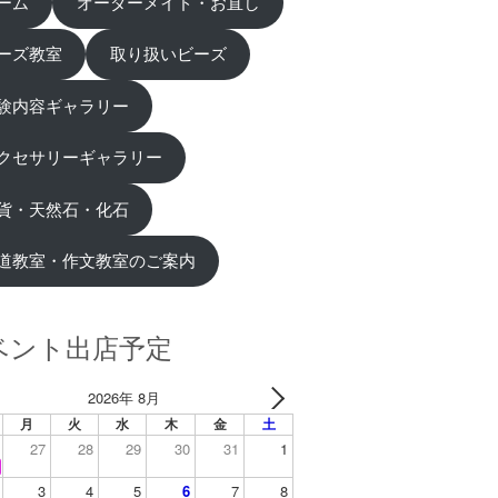
ーム
オーダーメイド・お直し
ーズ教室
取り扱いビーズ
験内容ギャラリー
クセサリーギャラリー
貨・天然石・化石
道教室・作文教室のご案内
ベント出店予定
2026年 8月
月
火
水
木
金
土
27
28
29
30
31
1
3
4
5
6
7
8