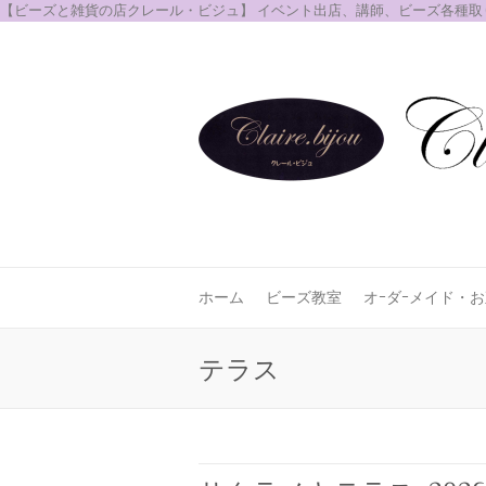
【ビーズと雑貨の店クレール・ビジュ】 イベント出店、講師、ビーズ各種
ホーム
ビーズ教室
オｰダｰメイド・
テラス