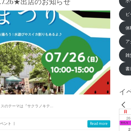
.7.26★出店のお知らせ
ホ
ビ
体
ア
雑
書
イ
キテラスのテーマは『サクラノキテ…
日
26
ｻｸﾗﾉｷ
ベント
|
Read more
2