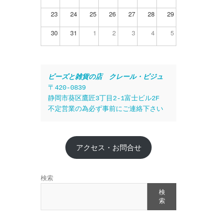
23
24
25
26
27
28
29
30
31
1
2
3
4
5
ビーズと雑貨の店　クレール・ビジュ
〒420-0839
静岡市葵区鷹匠3丁目2-1富士ビル2F
不定営業の為必ず事前にご連絡下さい
アクセス・お問合せ
検索
検
索