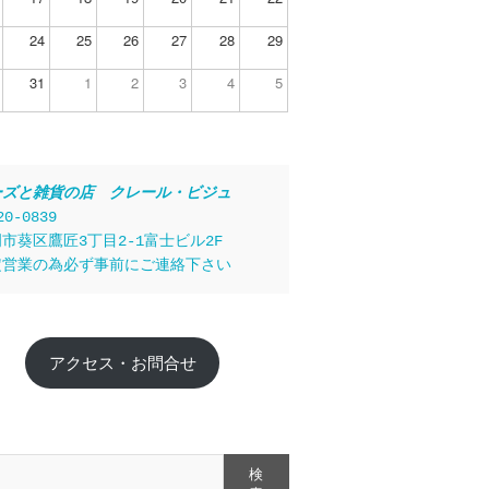
24
25
26
27
28
29
31
1
2
3
4
5
ーズと雑貨の店　クレール・ビジュ
20-0839
市葵区鷹匠3丁目2-1富士ビル2F
定営業の為必ず事前にご連絡下さい
アクセス・お問合せ
検