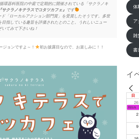
石内科循環器科医院の中庭で定期的に開催されている「サクラノキ
体
『サクラノキテラスでコタツカフェ』
です
ード「ローカルアクション部門賞」を受賞したそうです。多世
ア
を目指している趣旨を評価されたとのこと。うれしいニュー
ぞいてみて下さいね！
雑
ージョンですよ～！
初お披露目なので、お楽しみに！！
書
イ
日
26
ｻｸﾗﾉｷ
2
9
16