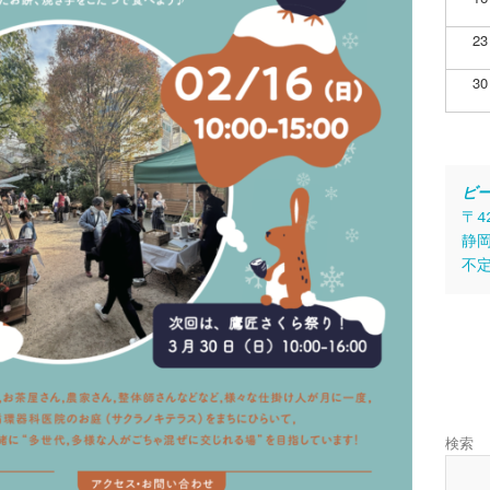
23
30
ビ
〒4
静岡
不
検索