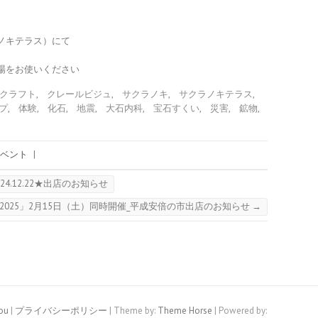
ノキテラス）にて
場をお使いください
クラフト
,
クレールビジュ
,
サクラノキ
,
サクラノキテラス
,
プ
,
体験
,
化石
,
地震
,
大石内科
,
宝石すくい
,
災害
,
鉱物
,
ベント
|
.12.22★出店のお知らせ
2025」2月15日（土）同時開催_平成安倍の市出店のお知らせ
→
ou
|
プライバシーポリシー
| Theme by:
Theme Horse
| Powered by: