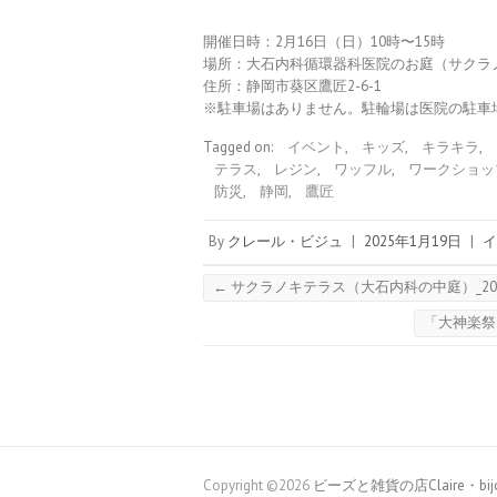
開催日時：2月16日（日）10時〜15時
場所：大石内科循環器科医院のお庭（サクラ
住所：静岡市葵区鷹匠2-6-1
※駐車場はありません。駐輪場は医院の駐車
Tagged on:
イベント
,
キッズ
,
キラキラ
,
テラス
,
レジン
,
ワッフル
,
ワークショッ
防災
,
静岡
,
鷹匠
By
クレール・ビジュ
|
2025年1月19日
|
イ
←
サクラノキテラス（大石内科の中庭）_2024
「大神楽祭
Copyright ©2026
ビーズと雑貨の店Claire・bij