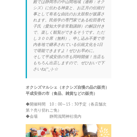
殿では静岡市の中山間地域（通称：オク
シズ）に伝わる神楽と、お正月の伝統行
事として有名な由比のお太鼓祭が披露さ
れます。民俗学の専門家である松田香代
子氏（愛知大学非常勤講師）の解説付き
で、楽しく観覧ができるそうです。ただ
し３００席（無料）。申し込み不要で市
内各地で継承されている伝統文化を1日
で堪能できますよ！ぜひお早めに。
そして平成安倍の市も同時開催！当店も
もちろん出店しますので、ぜひおいで下
さいね(^_-)-☆
オクシズマルシェ（オクシズ自慢の品の販売）
平成安倍の市（食品、雑貨などの販売）
◆開催時間 10：00～15：30予定（各店舗次
第？売り切れご免）
◆会場 静岡浅間神社境内