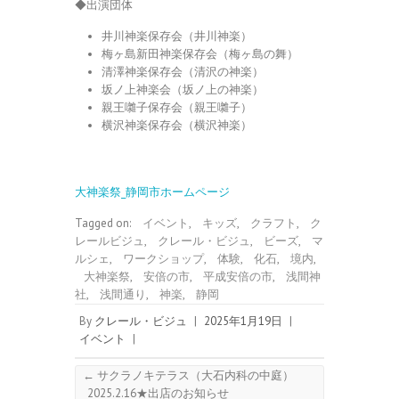
◆出演団体
井川神楽保存会（井川神楽）
梅ヶ島新田神楽保存会（梅ヶ島の舞）
清澤神楽保存会（清沢の神楽）
坂ノ上神楽会（坂ノ上の神楽）
親王囃子保存会（親王囃子）
横沢神楽保存会（横沢神楽）
大神楽祭_静岡市ホームページ
Tagged on:
イベント
,
キッズ
,
クラフト
,
ク
レールビジュ
,
クレール・ビジュ
,
ビーズ
,
マ
ルシェ
,
ワークショップ
,
体験
,
化石
,
境内
,
大神楽祭
,
安倍の市
,
平成安倍の市
,
浅間神
社
,
浅間通り
,
神楽
,
静岡
By
クレール・ビジュ
|
2025年1月19日
|
イベント
|
←
サクラノキテラス（大石内科の中庭）
_2025.2.16★出店のお知らせ