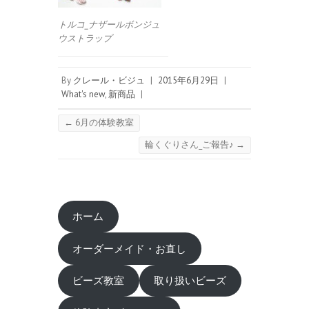
トルコ_ナザールボンジュ
ウストラップ
By
クレール・ビジュ
|
2015年6月29日
|
What's new
,
新商品
|
←
6月の体験教室
輪くぐりさん_ご報告♪
→
ホーム
オーダーメイド・お直し
ビーズ教室
取り扱いビーズ