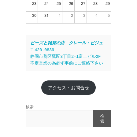
23
24
25
26
27
28
29
30
31
1
2
3
4
5
ビーズと雑貨の店　クレール・ビジュ
〒420-0839
静岡市葵区鷹匠3丁目2-1富士ビル2F
不定営業の為必ず事前にご連絡下さい
アクセス・お問合せ
検索
検
索