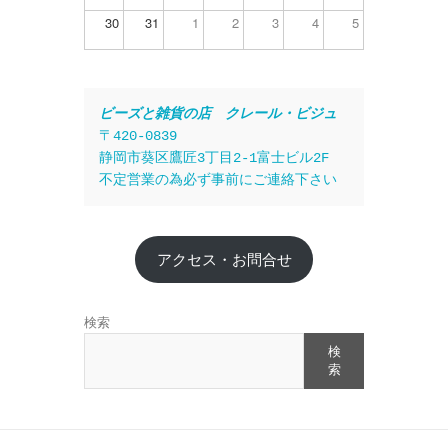
30
31
1
2
3
4
5
ビーズと雑貨の店　クレール・ビジュ
〒420-0839
静岡市葵区鷹匠3丁目2-1富士ビル2F
不定営業の為必ず事前にご連絡下さい
アクセス・お問合せ
検索
検
索