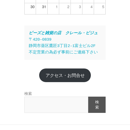
30
31
1
2
3
4
5
ビーズと雑貨の店　クレール・ビジュ
〒420-0839
静岡市葵区鷹匠3丁目2-1富士ビル2F
不定営業の為必ず事前にご連絡下さい
アクセス・お問合せ
検索
検
索