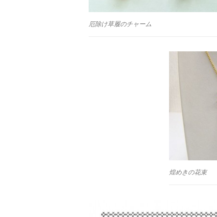
厄除け草履のチャーム
煌めきの花束