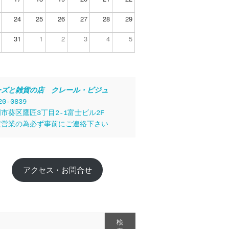
24
25
26
27
28
29
31
1
2
3
4
5
ーズと雑貨の店　クレール・ビジュ
20-0839
市葵区鷹匠3丁目2-1富士ビル2F
定営業の為必ず事前にご連絡下さい
アクセス・お問合せ
検