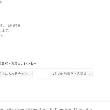
0
ます。（約2時間)
します。
い。
験教室・営業日カレンダー
|
く手に入れるチャンス
2月の体験教室・営業日
→
ou
|
プライバシーポリシー
| Theme by:
Theme Horse
| Powered by: