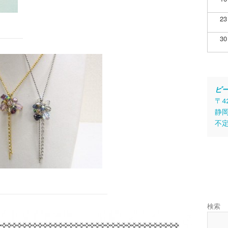
23
30
ビ
〒4
静岡
不
検索