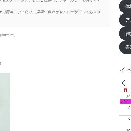
草履のチャーム」。ぜひご自身のラッキーカラーでお作りく
体
かで新年にぴったり。洋服に合わせやすいデザインでおスス
ア
雑
施中です。
書
）
イ
日
26
ｻｸﾗﾉｷ
2
9
16