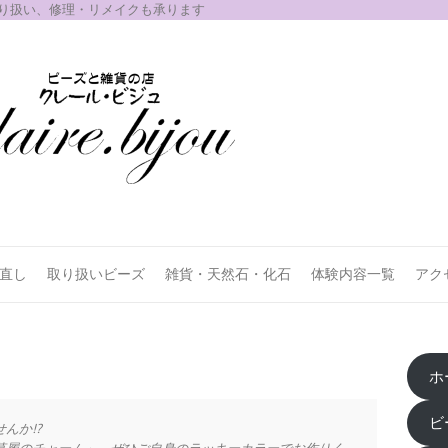
取り扱い、修理・リメイクも承ります
お直し
取り扱いビーズ
雑貨・天然石・化石
体験内容一覧
アク
ホ
ビ
んか!?