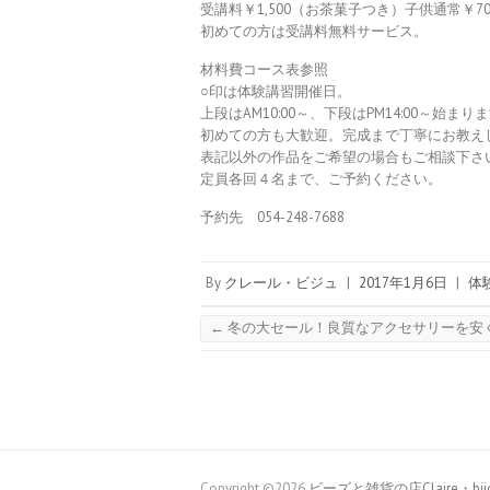
受講料￥1,500（お茶菓子つき）子供通常￥70
初めての方は受講料無料サービス。
材料費コース表参照
○印は体験講習開催日。
上段はAM10:00～、下段はPM14:00～始まり
初めての方も大歓迎。完成まで丁寧にお教え
表記以外の作品をご希望の場合もご相談下さ
定員各回４名まで、ご予約ください。
予約先 054-248-7688
By
クレール・ビジュ
|
2017年1月6日
|
体
←
冬の大セール！良質なアクセサリーを安
Copyright ©2026
ビーズと雑貨の店Claire・bij