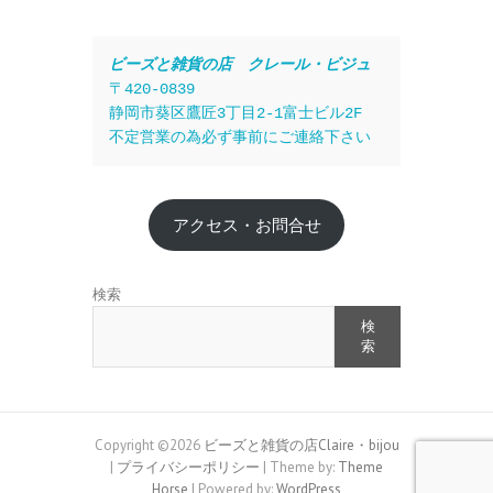
ビーズと雑貨の店　クレール・ビジュ
〒420-0839
静岡市葵区鷹匠3丁目2-1富士ビル2F
不定営業の為必ず事前にご連絡下さい
アクセス・お問合せ
検索
検
索
Copyright ©2026
ビーズと雑貨の店Claire・bijou
|
プライバシーポリシー
| Theme by:
Theme
Horse
| Powered by:
WordPress