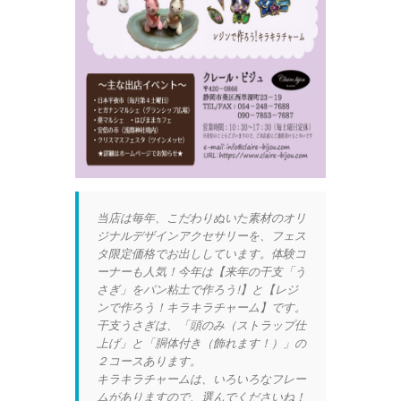
当店は毎年、こだわりぬいた素材のオリ
ジナルデザインアクセサリーを、フェス
タ限定価格でお出ししています。体験コ
ーナーも人気！今年は【来年の干支「う
さぎ」をパン粘土で作ろう!】と【レジ
ンで作ろう！キラキラチャーム】です。
干支うさぎは、「頭のみ（ストラップ仕
上げ」と「胴体付き（飾れます！）」の
２コースあります。
キラキラチャームは、いろいろなフレー
ムがありますので、選んでくださいね！