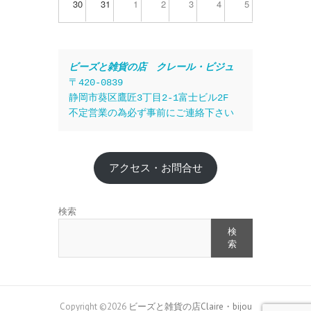
30
31
1
2
3
4
5
ビーズと雑貨の店　クレール・ビジュ
〒420-0839
静岡市葵区鷹匠3丁目2-1富士ビル2F
不定営業の為必ず事前にご連絡下さい
アクセス・お問合せ
検索
検
索
Copyright ©2026
ビーズと雑貨の店Claire・bijou