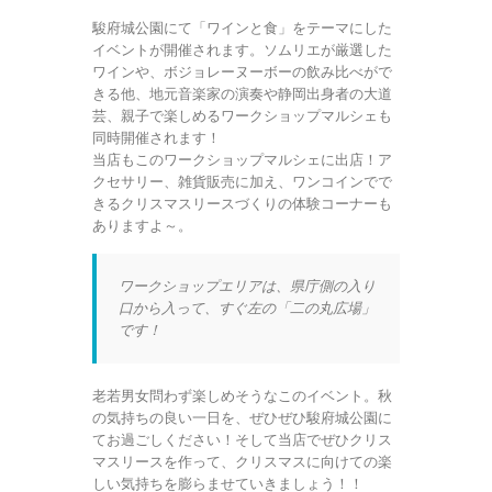
駿府城公園にて「ワインと食」をテーマにした
イベントが開催されます。ソムリエが厳選した
ワインや、ボジョレーヌーボーの飲み比べがで
きる他、地元音楽家の演奏や静岡出身者の大道
芸、親子で楽しめるワークショップマルシェも
同時開催されます！
当店もこのワークショップマルシェに出店！ア
クセサリー、雑貨販売に加え、ワンコインでで
きるクリスマスリースづくりの体験コーナーも
ありますよ～。
ワークショップエリアは、県庁側の入り
口から入って、すぐ左の「二の丸広場」
です！
老若男女問わず楽しめそうなこのイベント。秋
の気持ちの良い一日を、ぜひぜひ駿府城公園に
てお過ごしください！そして当店でぜひクリス
マスリースを作って、クリスマスに向けての楽
しい気持ちを膨らませていきましょう！！