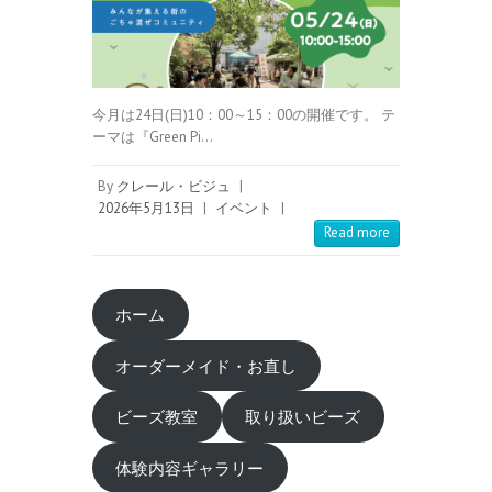
今月は24日(日)10：00～15：00の開催です。 テ
ーマは『Green Pi…
By
クレール・ビジュ
|
2026年5月13日
|
イベント
|
Read more
ホーム
オーダーメイド・お直し
ビーズ教室
取り扱いビーズ
体験内容ギャラリー