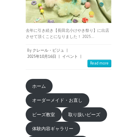
去年に引き続き【長田北小けやき祭り】に出店
させて頂くことになりました！ 2025…
By
クレール・ビジュ
|
2025年10月16日
|
イベント
|
Read more
ホーム
オーダーメイド・お直し
ビーズ教室
取り扱いビーズ
体験内容ギャラリー