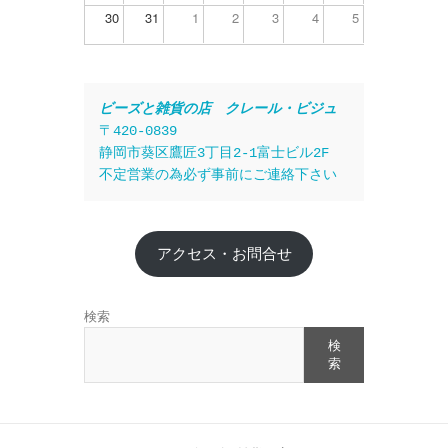
30
31
1
2
3
4
5
ビーズと雑貨の店　クレール・ビジュ
〒420-0839
静岡市葵区鷹匠3丁目2-1富士ビル2F
不定営業の為必ず事前にご連絡下さい
アクセス・お問合せ
検索
検
索