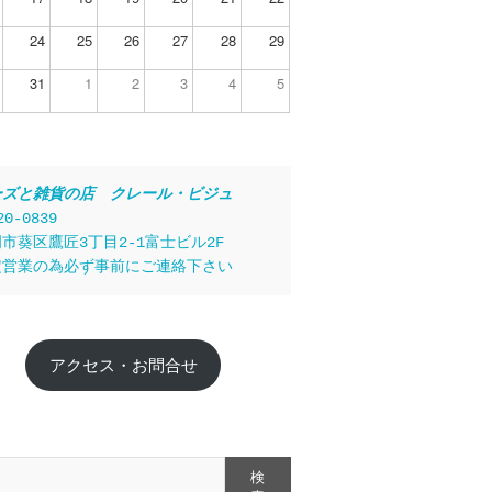
24
25
26
27
28
29
31
1
2
3
4
5
ーズと雑貨の店　クレール・ビジュ
20-0839
市葵区鷹匠3丁目2-1富士ビル2F
定営業の為必ず事前にご連絡下さい
アクセス・お問合せ
検