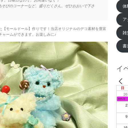
：00です。日曜日なので、お間違いなく！
体
あそびのコーナーなど、盛りだくさん。ぜひおおいで下さ
ア
た【モールドール】作りです！当店オリジナルのデコ素材を豊富
雑
チャームができます。お楽しみに♪
書
イ
日
26
ｻｸﾗﾉｷ
2
9
16