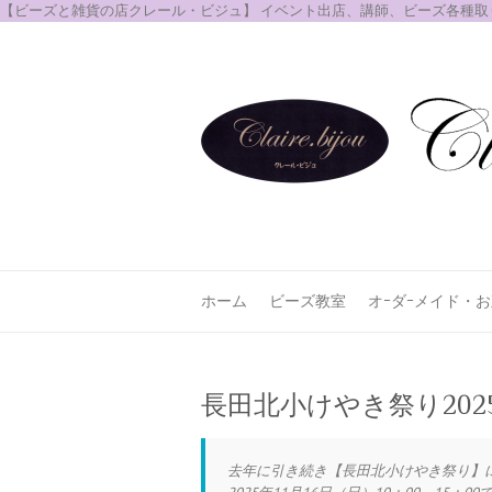
【ビーズと雑貨の店クレール・ビジュ】 イベント出店、講師、ビーズ各種
ホーム
ビーズ教室
オｰダｰメイド・
長田北小けやき祭り2025.
去年に引き続き【長田北小けやき祭り】