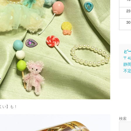
23
30
ビ
〒4
静岡
不
くい】も！
検索