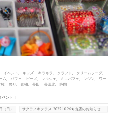
,
イベント
,
キッズ
,
キラキラ
,
クラフト
,
クリームソーダ
,
ーム
,
パフェ
,
ビーズ
,
マルシェ
,
ミニパフェ
,
レジン
,
ワー
学校
,
祭り
,
鉱物
,
長田
,
長田北
,
静岡
イベント
|
5日（日）
サクラノキテラス_2025.10.26★出店のお知らせ
→