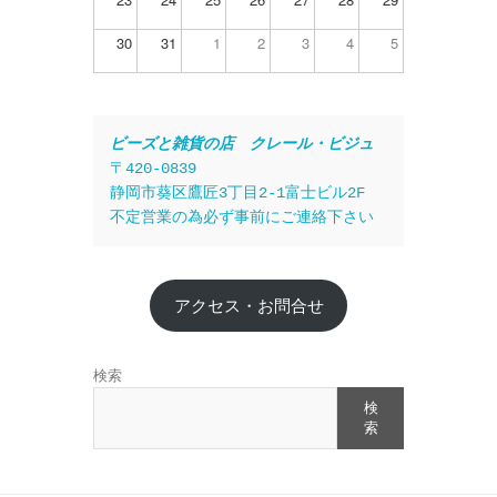
30
31
1
2
3
4
5
ビーズと雑貨の店　クレール・ビジュ
〒420-0839
静岡市葵区鷹匠3丁目2-1富士ビル2F
不定営業の為必ず事前にご連絡下さい
アクセス・お問合せ
検索
検
索