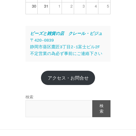
30
31
1
2
3
4
5
ビーズと雑貨の店　クレール・ビジュ
〒420-0839
静岡市葵区鷹匠3丁目2-1富士ビル2F
不定営業の為必ず事前にご連絡下さい
アクセス・お問合せ
検索
検
索