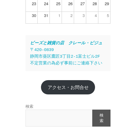
23
24
25
26
27
28
29
30
31
1
2
3
4
5
ビーズと雑貨の店　クレール・ビジュ
〒420-0839
静岡市葵区鷹匠3丁目2-1富士ビル2F
不定営業の為必ず事前にご連絡下さい
アクセス・お問合せ
検索
検
索