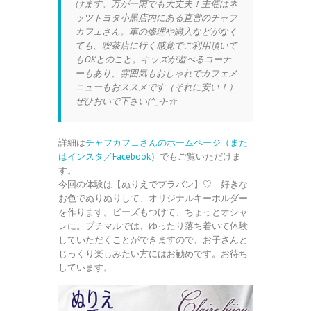
けます。万が一雨でも大丈夫！主催はネ
ッツトヨタ小黒店内にある直営のチャフ
カフェさん。車の修理や購入などがなく
ても、喫茶店に行く感覚でご利用頂いて
もOKとのこと。キッズが遊べるコーナ
ーもあり、雰囲気もおしゃれでカフェメ
ニューもおススメです（それに安い！）
ぜひおいで下さい(^_-)-☆
詳細は
チャフカフェさんのホームページ（また
はインスタ／Facebook）
でもご覧いただけま
す。
今回の体験は【ぬりえでプラバン】♡ 好きな
お色でぬりぬりして、オリジナルキーホルダー
を作ります。ビーズもつけて、ちょっとオシャ
レに。プチマルでは、ゆったり落ち着いて体験
していただくことができますので、お子さんと
じっくり楽しみたい方にはお勧めです。お待ち
しています。