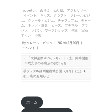
Tagged on:
ぬりえ
,
ぬり絵
,
アクセサリー
,
イベント
,
キッズ
,
クラフト
,
クレールビジ
ュ
,
クレール・ビジュ
,
チャフカフェ
,
チャー
ム
,
ネッツトヨタ
,
ビーズ
,
プチマル
,
プラ
バン
,
レジン
,
ワークショップ
,
体験
,
宝石
すくい
,
小黒
By
クレール・ビジュ
|
2024年2月20日
|
イベント
|
←
「大神楽祭2024」2月25日（土）同時開催
_平成安倍の市出店のお知らせ
芋フェスIN静岡駿府城公園_3月2日（土）★
初出店のお知らせ
→
ホーム