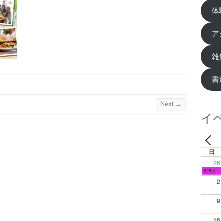
体
ア
雑
書
Next →
イ
日
26
ｻｸﾗﾉｷ
2
9
16