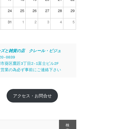
24
25
26
27
28
29
31
1
2
3
4
5
ーズと雑貨の店　クレール・ビジュ
20-0839
市葵区鷹匠3丁目2-1富士ビル2F
定営業の為必ず事前にご連絡下さい
アクセス・お問合せ
検