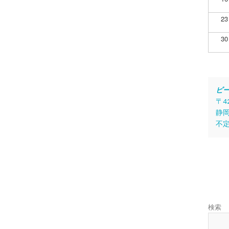
23
30
ビ
〒4
静岡
不
検索