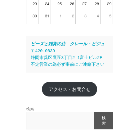
23
24
25
26
27
28
29
30
31
1
2
3
4
5
ビーズと雑貨の店　クレール・ビジュ
〒420-0839
静岡市葵区鷹匠3丁目2-1富士ビル2F
不定営業の為必ず事前にご連絡下さい
アクセス・お問合せ
検索
検
索