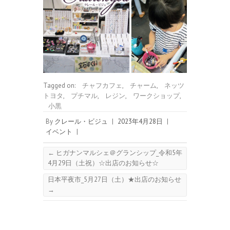
Tagged on:
チャフカフェ
,
チャーム
,
ネッツ
トヨタ
,
プチマル
,
レジン
,
ワークショップ
,
小黒
By
クレール・ビジュ
|
2023年4月28日
|
イベント
|
←
ヒガナンマルシェ＠グランシップ_令和5年
4月29日（土祝）☆出店のお知らせ☆
日本平夜市_5月27日（土）★出店のお知らせ
→