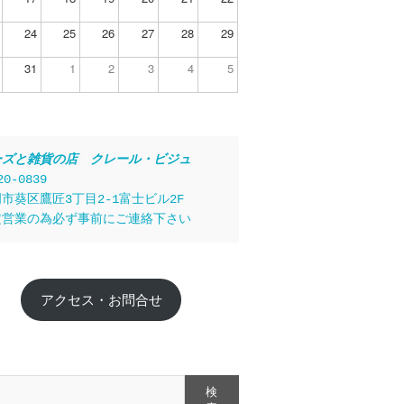
24
25
26
27
28
29
31
1
2
3
4
5
ーズと雑貨の店　クレール・ビジュ
20-0839
市葵区鷹匠3丁目2-1富士ビル2F
定営業の為必ず事前にご連絡下さい
アクセス・お問合せ
検