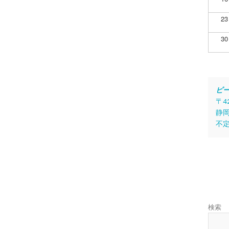
23
30
ビ
〒4
静岡
不
検索