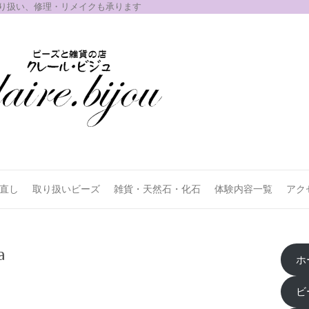
取り扱い、修理・リメイクも承ります
お直し
取り扱いビーズ
雑貨・天然石・化石
体験内容一覧
アク
a
ホ
ビ