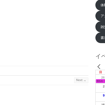
体
ア
雑
書
イ
日
26
Next →
ｻｸﾗﾉｷ
2
9
16