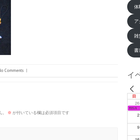
体
ア
雑
書
No Comments
|
イ
日
26
ｻｸﾗﾉｷ
ん。
※
が付いている欄は必須項目です
2
9
16