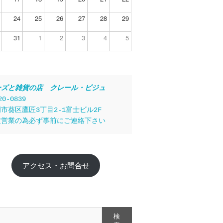
24
25
26
27
28
29
31
1
2
3
4
5
ーズと雑貨の店　クレール・ビジュ
20-0839
市葵区鷹匠3丁目2-1富士ビル2F
定営業の為必ず事前にご連絡下さい
アクセス・お問合せ
検