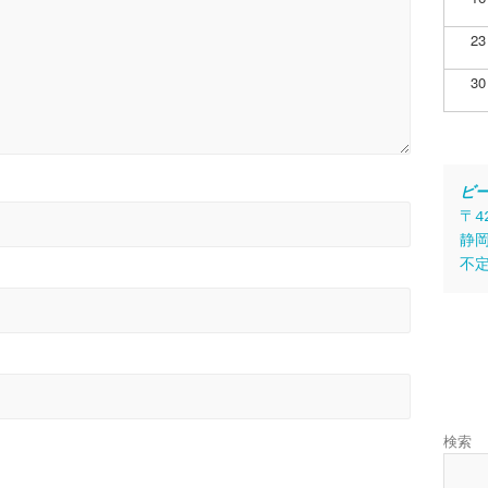
23
30
ビ
〒4
静岡
不
検索