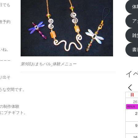
日でも
体
ア
験予約
雑
書
いね。
———
第9回おまちバル_体験メニュー
イ
り出そ
うな空間です。
日
26
の制作体験
ｻｸﾗﾉｷ
験にプチギフト。
2
9
16