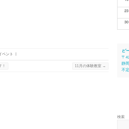
23
30
ビ
イベント
|
〒4
静岡
す！
11月の体験教室
→
不
検索