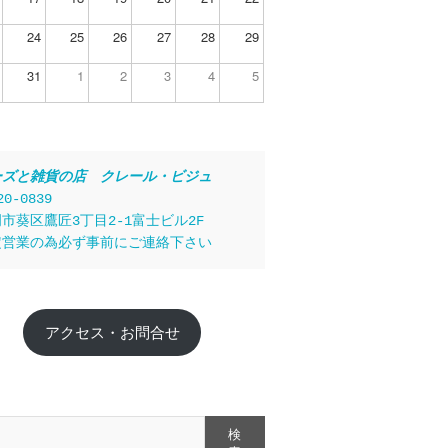
24
25
26
27
28
29
31
1
2
3
4
5
ーズと雑貨の店　クレール・ビジュ
20-0839
市葵区鷹匠3丁目2-1富士ビル2F
定営業の為必ず事前にご連絡下さい
アクセス・お問合せ
検