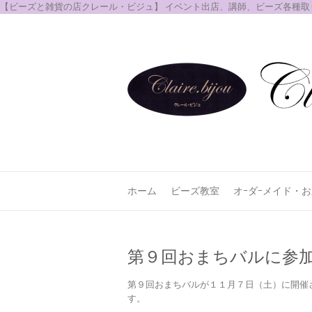
【ビーズと雑貨の店クレール・ビジュ】 イベント出店、講師、ビーズ各種
ホーム
ビーズ教室
オｰダｰメイド・
第９回おまちバルに参
第９回おまちバルが１１月７日（土）に開催
す。