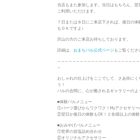
当店もまた参加します。当日はもちろん、翌
ご利用いただけます。
７日または８日にご来店下されば、後日の体
もＯＫですよ♪
沢山の方のご来店お待ちしております。
詳細は、
おまちバル公式ページ
もご覧くださ
——————————————————————
–
おしゃれの仕上げをここでして、さあ街にく
う！
バルの合間に、心が癒されるギャラリーのよ
■体験バルメニュー
①パーツ選びからワクワク！Myアクセサリー
②翌日か後日の体験もOK！２名様以上の体
■おみやげバルメニュー
①世界の岩塩詰め合わせ
②オリジナルアクセサリー