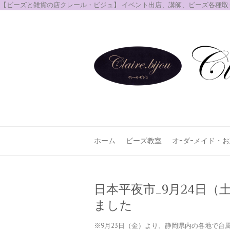
【ビーズと雑貨の店クレール・ビジュ】 イベント出店、講師、ビーズ各種
ホーム
ビーズ教室
オｰダｰメイド・
日本平夜市_9月24日
ました
※9月23日（金）より、静岡県内の各地で台