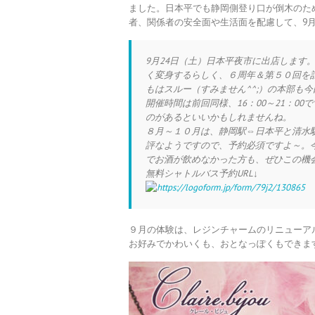
ました。日本平でも静岡側登り口が倒木のた
者、関係者の安全面や生活面を配慮して、9月
9月24日（土）日本平夜市に出店します
く変身するらしく、６周年＆第５０回を
もはスルー（すみません^^;）の本部も
開催時間は前回同様、16：00～21：0
のがあるといいかもしれませんね。
８月～１０月は、静岡駅⇔日本平と清水
評なようですので、予約必須ですよ～。
でお酒が飲めなかった方も、ぜひこの機
無料シャトルバス予約URL↓
https://logoform.jp/form/79j2/130865
９月の体験は、レジンチャームのリニューア
お好みでかわいくも、おとなっぽくもできま