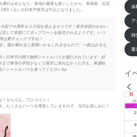
め通行止めとなり、各地の被害も多いことから、来場者、出店
体
24日（土）の日本平夜市は中止となりました。
ア
。今回で６周年＆５０回を迎えるそうです！夜市本部がかわい
記念して本部にてポップコーンを販売されるようです。いつ
雑
今回は要チェックですね！
0です。陽が暮れると肌寒いかもしれませんので、一枚はおるも
書
駅⇔日本平の間で無料シャトルバスが運行されています。好
今まで車等の手段がなくて夜市に来れなかった方も、車運転
会にシャトルバスを使ってくださいね♪
イ
日
ル！もちろん、ワンコイン！
26
ｻｸﾗﾉｷ
す。たくさんパーツを用意していますので、当日お楽しみに！
2
9
16