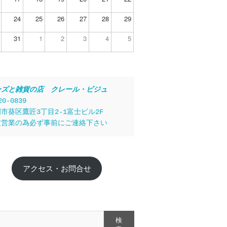
24
25
26
27
28
29
31
1
2
3
4
5
ーズと雑貨の店　クレール・ビジュ
20-0839
市葵区鷹匠3丁目2-1富士ビル2F
定営業の為必ず事前にご連絡下さい
アクセス・お問合せ
検