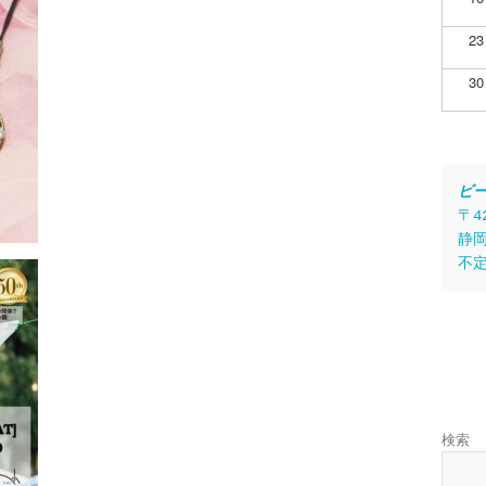
23
30
ビ
〒4
静岡
不
検索