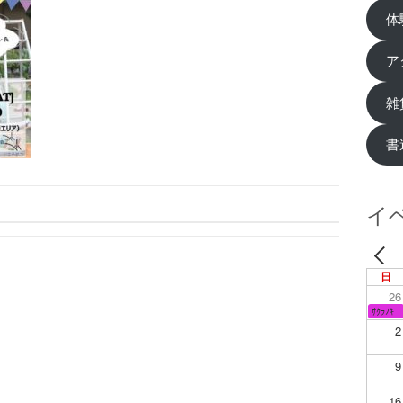
体
ア
雑
書
イ
日
26
ｻｸﾗﾉｷ
2
9
16