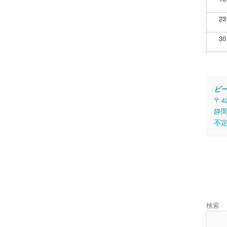
23
30
ビ
〒4
静岡
不
検索