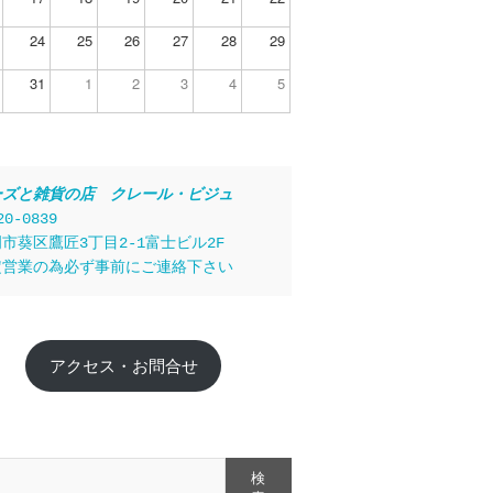
24
25
26
27
28
29
31
1
2
3
4
5
ーズと雑貨の店　クレール・ビジュ
20-0839
市葵区鷹匠3丁目2-1富士ビル2F
定営業の為必ず事前にご連絡下さい
アクセス・お問合せ
検