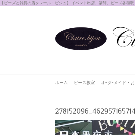
【ビーズと雑貨の店クレール・ビジュ】 イベント出店、講師、ビーズ各種
ホーム
ビーズ教室
オｰダｰメイド・
278152096_46295716571