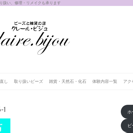
取り扱い、修理・リメイクも承ります
お直し
取り扱いビーズ
雑貨・天然石・化石
体験内容一覧
アク
-1
ホ
ビ