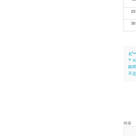
23
30
ビ
〒4
静岡
不
検索