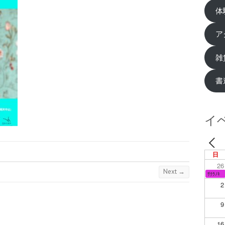
体
ア
雑
書
イ
日
26
Next →
ｻｸﾗﾉｷ
2
9
16