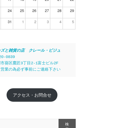
24
25
26
27
28
29
31
1
2
3
4
5
ーズと雑貨の店　クレール・ビジュ
20-0839
市葵区鷹匠3丁目2-1富士ビル2F
定営業の為必ず事前にご連絡下さい
アクセス・お問合せ
検