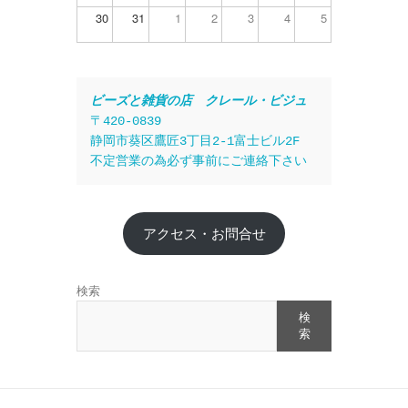
30
31
1
2
3
4
5
ビーズと雑貨の店　クレール・ビジュ
〒420-0839
静岡市葵区鷹匠3丁目2-1富士ビル2F
不定営業の為必ず事前にご連絡下さい
アクセス・お問合せ
検索
検
索