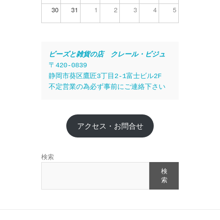
30
31
1
2
3
4
5
ビーズと雑貨の店　クレール・ビジュ
〒420-0839
静岡市葵区鷹匠3丁目2-1富士ビル2F
不定営業の為必ず事前にご連絡下さい
アクセス・お問合せ
検索
検
索