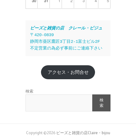
30
31
1
2
3
4
5
ビーズと雑貨の店　クレール・ビジュ
〒420-0839
静岡市葵区鷹匠3丁目2-1富士ビル2F
不定営業の為必ず事前にご連絡下さい
アクセス・お問合せ
検索
検
索
Copyright ©2026
ビーズと雑貨の店Claire・bijou