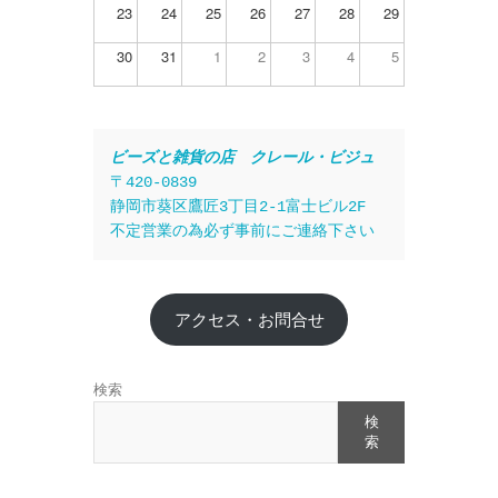
23
24
25
26
27
28
29
30
31
1
2
3
4
5
ビーズと雑貨の店　クレール・ビジュ
〒420-0839
静岡市葵区鷹匠3丁目2-1富士ビル2F
不定営業の為必ず事前にご連絡下さい
アクセス・お問合せ
検索
検
索