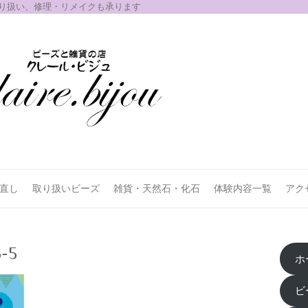
取り扱い、修理・リメイクも承ります
お直し
取り扱いビーズ
雑貨・天然石・化石
体験内容一覧
アク
5-5
ホ
ビ