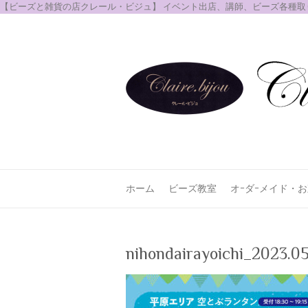
【ビーズと雑貨の店クレール・ビジュ】 イベント出店、講師、ビーズ各種
ホーム
ビーズ教室
オｰダｰメイド・
nihondairayoichi_2023.0