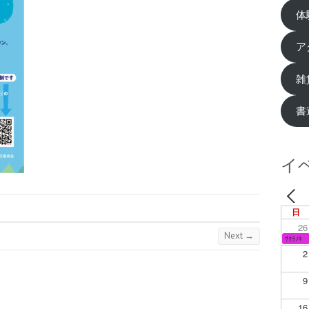
体
ア
雑
書
イ
日
26
Next →
ｻｸﾗﾉｷ
2
9
16