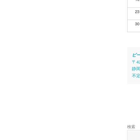
23
30
ビ
〒4
静岡
不
検索