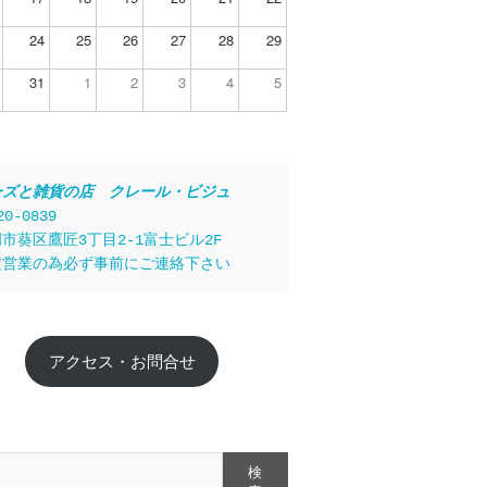
24
25
26
27
28
29
31
1
2
3
4
5
ーズと雑貨の店　クレール・ビジュ
20-0839
市葵区鷹匠3丁目2-1富士ビル2F
定営業の為必ず事前にご連絡下さい
アクセス・お問合せ
検