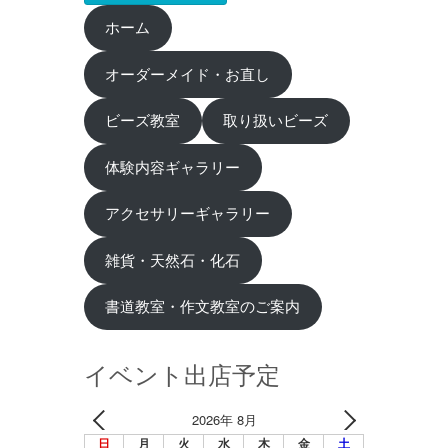
ホーム
オーダーメイド・お直し
ビーズ教室
取り扱いビーズ
体験内容ギャラリー
アクセサリーギャラリー
雑貨・天然石・化石
書道教室・作文教室のご案内
イベント出店予定
2026年 8月
日
月
火
水
木
金
土