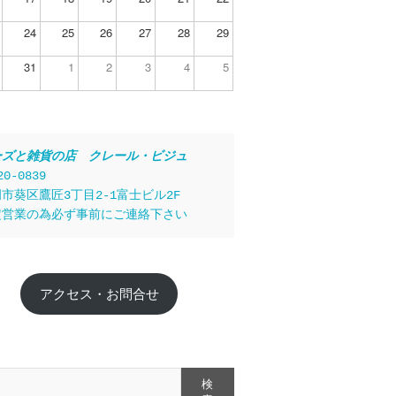
24
25
26
27
28
29
31
1
2
3
4
5
ーズと雑貨の店　クレール・ビジュ
20-0839
市葵区鷹匠3丁目2-1富士ビル2F
定営業の為必ず事前にご連絡下さい
アクセス・お問合せ
検