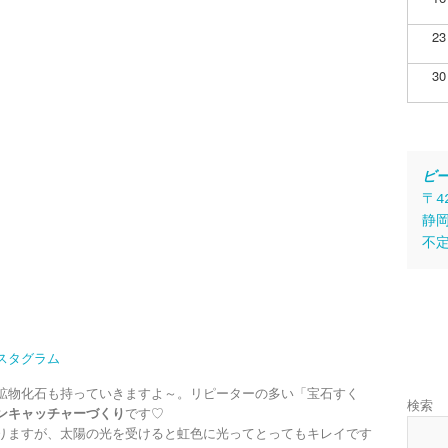
23
30
ビ
〒4
静岡
不
スタグラム
鉱物化石も持っていきますよ～。リピーターの多い「宝石すく
検索
ンキャッチャーづくり
です♡
りますが、太陽の光を受けると虹色に光ってとってもキレイです