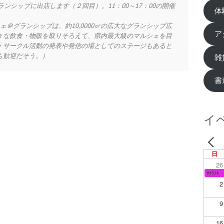
ランシップに出店します（２回目）。11：00～17：00の開催
体
＠グランシップは、約10,0000㎡の広大なグランシップ広
ア
々な飲食・物販を取りそろえて、県内最大級のマルシェを目
・サークル活動の発表や発信の場としてのステージもあると
も歓迎だそう。）
雑
書
イ
日
26
ｻｸﾗﾉｷ
2
9
16