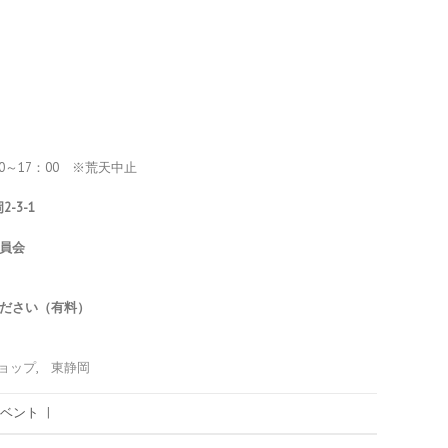
00～17：00 ※荒天中止
-3-1
員会
ださい（有料）
ョップ
,
東静岡
ベント
|