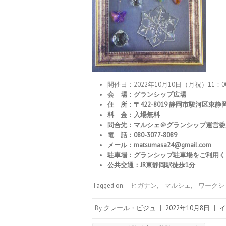
開催日：2022年10月10日（月祝）11：
会 場：グランシップ広場
住 所：〒422-8019 静岡市駿河区東静岡2
料 金：入場無料
問合先：マルシェ＠グランシップ運営委
電 話：080-3077-8089
メール：matsumasa24@gmail.com
駐車場：グランシップ駐車場をご利用く
公共交通：JR東静岡駅徒歩1分
Tagged on:
ヒガナン
,
マルシェ
,
ワークシ
By
クレール・ビジュ
|
2022年10月8日
|
イ