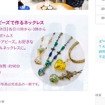
23
30
ビ
〒4
静岡
不
検索
）
タ横