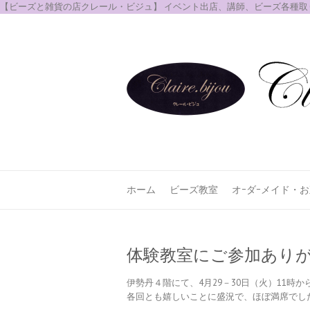
【ビーズと雑貨の店クレール・ビジュ】 イベント出店、講師、ビーズ各種
ホーム
ビーズ教室
オｰダｰメイド・
体験教室にご参加ありが
伊勢丹４階にて、4月29－30日（火）11時
各回とも嬉しいことに盛況で、ほぼ満席でし