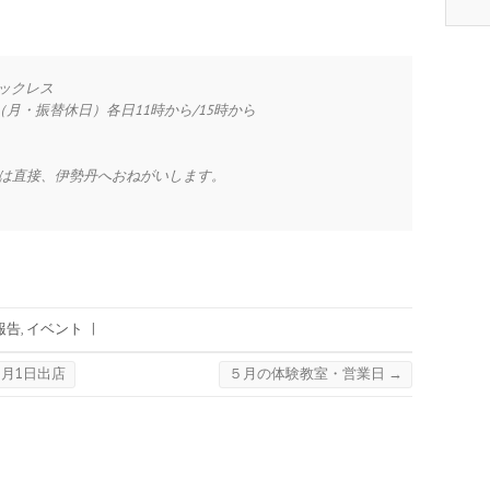
ックレス
月・振替休日）各日11時から/15時から
）
申込みは直接、伊勢丹へおねがいします。
報告
,
イベント
|
5月1日出店
５月の体験教室・営業日
→