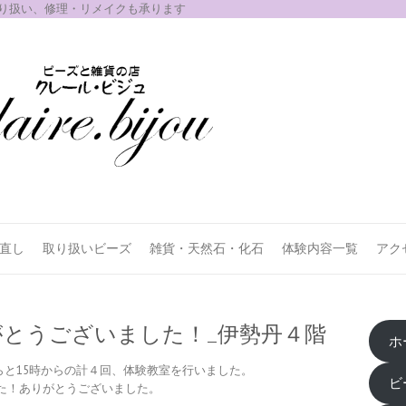
取り扱い、修理・リメイクも承ります
お直し
取り扱いビーズ
雑貨・天然石・化石
体験内容一覧
アク
とうございました！_伊勢丹４階
ホ
からと15時からの計４回、体験教室を行いました。
ビ
た！ありがとうございました。