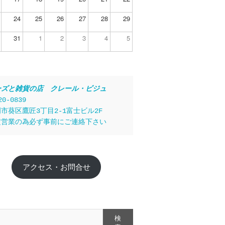
24
25
26
27
28
29
31
1
2
3
4
5
ーズと雑貨の店　クレール・ビジュ
20-0839
市葵区鷹匠3丁目2-1富士ビル2F
定営業の為必ず事前にご連絡下さい
アクセス・お問合せ
検