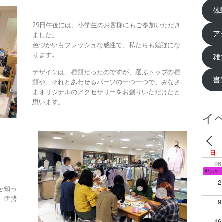
体
29日午後には、小学生のお客様にもご参加いただき
ア
ました。
色づかいもフレッシュな感性で、私たちも勉強にな
ります。
雑
デザインは二種類だったのですが、選ぶトップの種
書
類や、それとあわせるパーツの一つ一つで、みなさ
まオリジナルのアクセサリーをお創りいただけたと
思います。
イ
日
26
ｻｸﾗﾉｷ
2
を知っ
。伊勢
9
。
16