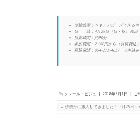
体験教室：ベネチアビーズで作るネ
日 時：4月29日（日・祝）30日（
所要時間：約90分
参加費用：2,160円から（材料費込
直通電話：054-273-4637 ※
By
クレール・ビジュ
|
2018年5月1日
|
ご
←
伊勢丹に搬入してきました！_4月25日～