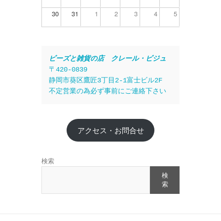
30
31
1
2
3
4
5
ビーズと雑貨の店　クレール・ビジュ
〒420-0839
静岡市葵区鷹匠3丁目2-1富士ビル2F
不定営業の為必ず事前にご連絡下さい
アクセス・お問合せ
検索
検
索