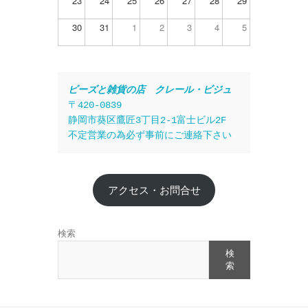
23
24
25
26
27
28
29
30
31
1
2
3
4
5
ビーズと雑貨の店　クレール・ビジュ
〒420-0839
静岡市葵区鷹匠3丁目2-1富士ビル2F
不定営業の為必ず事前にご連絡下さい
アクセス・お問合せ
検索
検
索