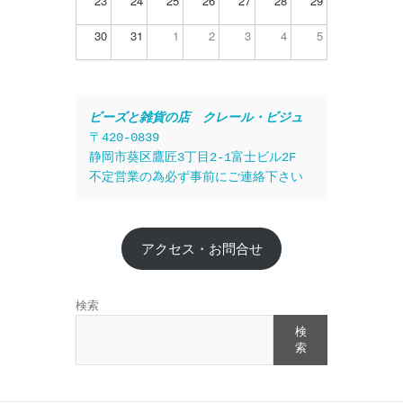
23
24
25
26
27
28
29
30
31
1
2
3
4
5
ビーズと雑貨の店　クレール・ビジュ
〒420-0839
静岡市葵区鷹匠3丁目2-1富士ビル2F
不定営業の為必ず事前にご連絡下さい
アクセス・お問合せ
検索
検
索