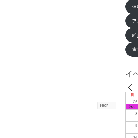
体
ア
雑
書
イ
日
26
Next →
ｻｸﾗﾉｷ
2
9
16