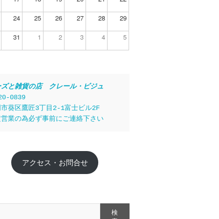
24
25
26
27
28
29
31
1
2
3
4
5
ーズと雑貨の店　クレール・ビジュ
20-0839
市葵区鷹匠3丁目2-1富士ビル2F
定営業の為必ず事前にご連絡下さい
アクセス・お問合せ
検