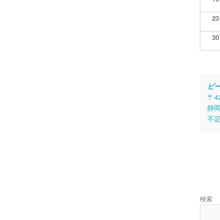
23
30
ビ
〒4
静岡
不
検索