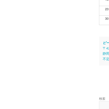
23
30
ビ
〒4
静岡
不
検索