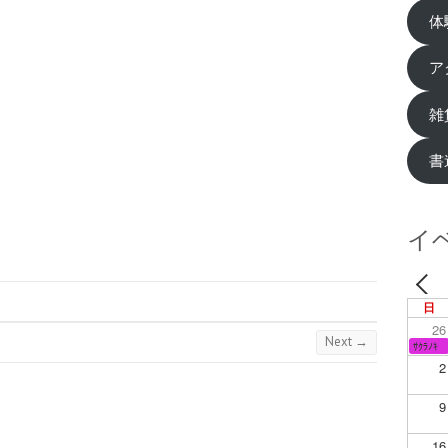
体
ア
雑
書
イ
日
26
Next →
ｻｸﾗﾉｷ
2
9
16