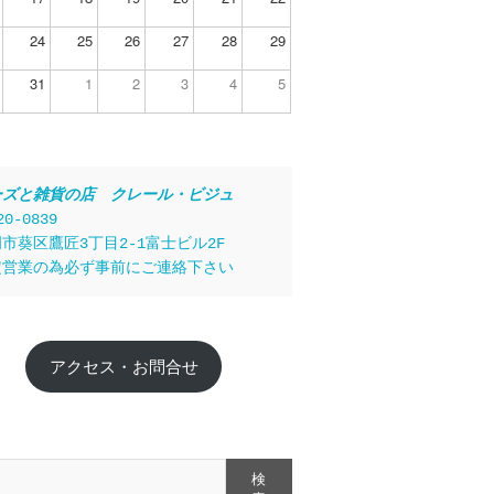
24
25
26
27
28
29
31
1
2
3
4
5
ーズと雑貨の店　クレール・ビジュ
20-0839
市葵区鷹匠3丁目2-1富士ビル2F
定営業の為必ず事前にご連絡下さい
アクセス・お問合せ
検