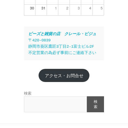
30
31
1
2
3
4
5
ビーズと雑貨の店　クレール・ビジュ
〒420-0839
静岡市葵区鷹匠3丁目2-1富士ビル2F
不定営業の為必ず事前にご連絡下さい
アクセス・お問合せ
検索
検
索