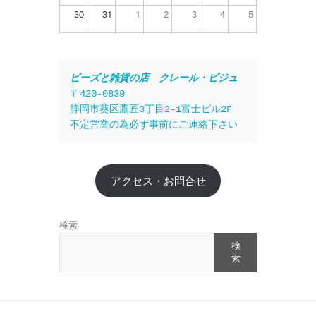
30
31
1
2
3
4
5
ビーズと雑貨の店　クレール・ビジュ
〒420-0839
静岡市葵区鷹匠3丁目2-1富士ビル2F
不定営業の為必ず事前にご連絡下さい
アクセス・お問合せ
検索
検
索