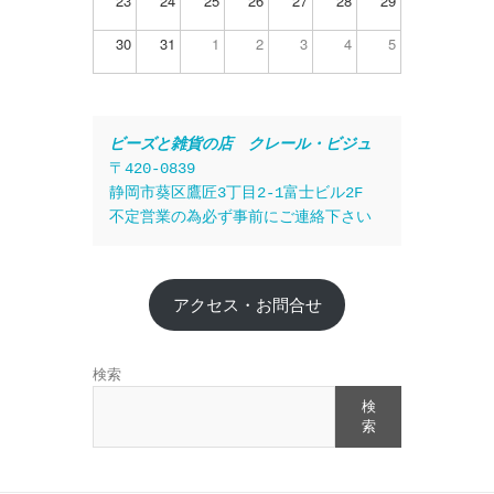
23
24
25
26
27
28
29
30
31
1
2
3
4
5
ビーズと雑貨の店　クレール・ビジュ
〒420-0839
静岡市葵区鷹匠3丁目2-1富士ビル2F
不定営業の為必ず事前にご連絡下さい
アクセス・お問合せ
検索
検
索