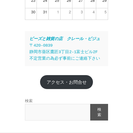
23
24
25
26
27
28
29
30
31
1
2
3
4
5
ビーズと雑貨の店　クレール・ビジュ
〒420-0839
静岡市葵区鷹匠3丁目2-1富士ビル2F
不定営業の為必ず事前にご連絡下さい
アクセス・お問合せ
検索
検
索