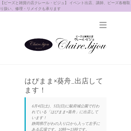
【ビーズと雑貨の店クレール・ビジュ】 イベント出店、講師、ビーズ各種取
り扱い、修理・リメイクも承ります
はぴまま×葵舟_出店して
ます！
6月4日(土)、5日(日)に駿府城公園で行わ
れている「はぴまま×葵舟」に出店して
います！
静岡県庁がわの入り口から入って左手に
ある広場です。10時〜15時です。