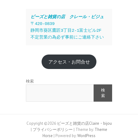
ビーズと雑貨の店　クレール・ビジュ
〒420-0839
静岡市葵区鷹匠3丁目2-1富士ビル2F
不定営業の為必ず事前にご連絡下さい
アクセス・お問合せ
検索
検
索
Copyright ©2026
ビーズと雑貨の店Claire・bijou
|
プライバシーポリシー
| Theme by:
Theme
Horse
| Powered by:
WordPress