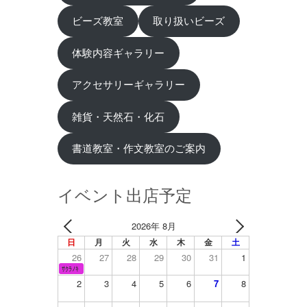
ビーズ教室
取り扱いビーズ
体験内容ギャラリー
アクセサリーギャラリー
雑貨・天然石・化石
書道教室・作文教室のご案内
イベント出店予定
2026年 8月
日
月
火
水
木
金
土
26
27
28
29
30
31
1
ｻｸﾗﾉｷ
2
3
4
5
6
7
8