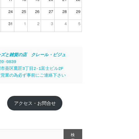
24
25
26
27
28
29
31
1
2
3
4
5
ーズと雑貨の店　クレール・ビジュ
20-0839
市葵区鷹匠3丁目2-1富士ビル2F
定営業の為必ず事前にご連絡下さい
アクセス・お問合せ
検