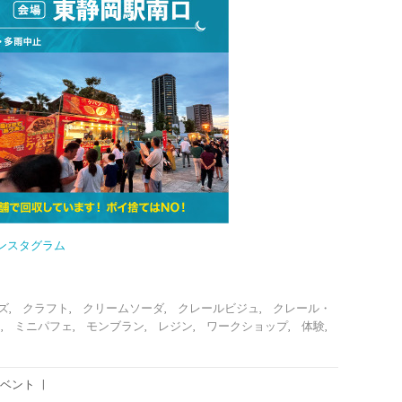
インスタグラム
ズ
,
クラフト
,
クリームソーダ
,
クレールビジュ
,
クレール・
ェ
,
ミニパフェ
,
モンブラン
,
レジン
,
ワークショップ
,
体験
,
ベント
|