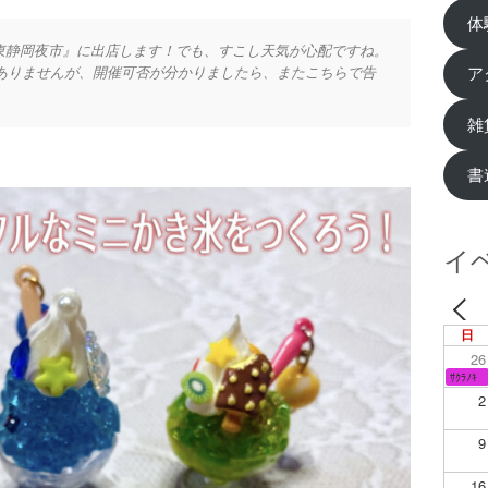
体
『花金東静岡夜市』に出店します！でも、すこし天気が心配ですね。
がありませんが、開催可否が分かりましたら、またこちらで告
ア
雑
書
イ
日
26
ｻｸﾗﾉｷ
2
9
16