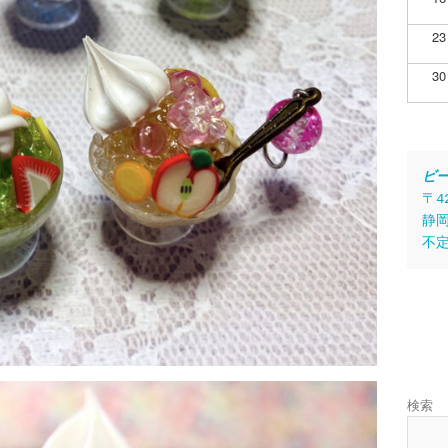
23
30
ビ
〒4
静岡
不
検索