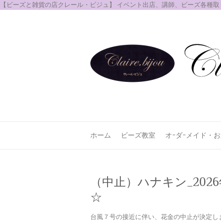
【ビーズと雑貨の店クレール・ビジュ】 イベント出店、講師、ビーズ各種
ホーム
ビーズ教室
オｰダｰメイド・
（中止）ハナキン_202
☆
台風７号の接近に伴い、花金の中止が決定し