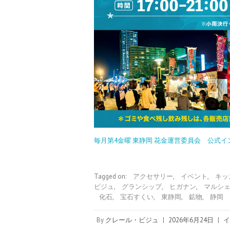
毎月第4金曜 東静岡 花金運営委員会 公式
Tagged on:
アクセサリー
,
イベント
,
キッ
ビジュ
,
グランシップ
,
ヒガナン
,
マルシ
化石
,
宝石すくい
,
東静岡
,
鉱物
,
静岡
By
クレール・ビジュ
|
2026年6月24日
|
イ