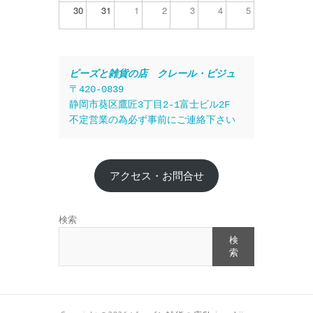
30
31
1
2
3
4
5
ビーズと雑貨の店　クレール・ビジュ
〒420-0839
静岡市葵区鷹匠3丁目2-1富士ビル2F
不定営業の為必ず事前にご連絡下さい
アクセス・お問合せ
検索
検
索